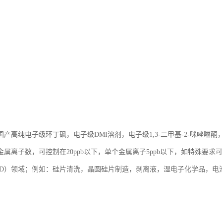
产高纯电子级环丁砜，电子级DMI溶剂，电子级1,3-二甲基-2-咪唑啉酮
属离子数，可控制在20ppb以下，单个金属离子5ppb以下，如特殊要求可
CD）领域；例如：硅片清洗，晶圆硅片制造，剥离液，湿电子化学品，电