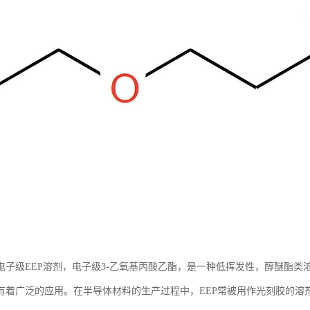
电子级EEP溶剂，电子级3-乙氧基丙酸乙酯，是一种低挥发性，醇醚酯
有着广泛的应用。在半导体材料的生产过程中，EEP常被用作光刻胶的溶