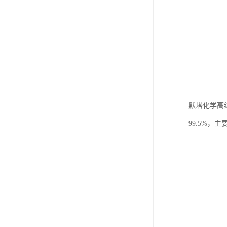
默塔化学高纯
99.5%