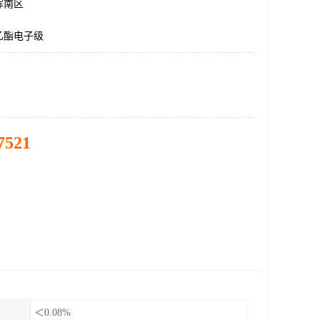
浑南区
乙酯电子级
7521
＜0.08%