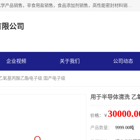
沈阳默塔化学有限公司经营范围包括：化工产品销售，专用化学产品销售，非食用盐销售，食品添加剂销售，高性能密封材料销售，涂料销售，合成材料销售，工程塑料及合成树脂销售等；主要产品有高纯电子级环丁砜，总金属离子可控制在ppb级别、纯度高、颜色浅、耐高温分解时间长，特别适合于半导体制造，硅片晶圆制造，清洗湿电子化学品，锂电池电解液，电子油墨，特种材料等高端行业；也适用于医药合成。
有限公司
企业视频
关于我们
公司动态
 乙氧基丙酸乙酯电子级 国产电子级
用于半导体清洗 乙
30000.0
价格：￥
产品数量：
9999.00吨