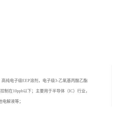
，高纯电子级EEP溶剂，电子级3-乙氧基丙酸乙酯
控制在10ppb以下；主要用于半导体（IC）行业，
池电解液等；