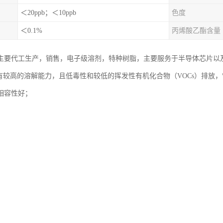
＜20ppb；＜10ppb
色度
＜0.1%
丙烯酸乙酯含量
主要代工生产，销售，电子级溶剂，特种树脂，主要服务于半导体芯片以
具有较高的溶解能力，且低毒性和较低的挥发性有机化合物（VOCs）排放
相容性好；