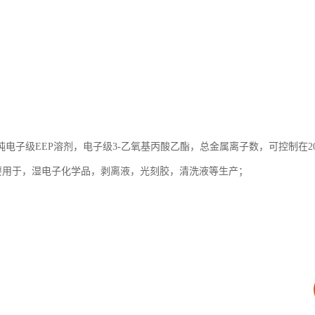
电子级EEP溶剂，电子级3-乙氧基丙酸乙酯，总金属离子数，可控制在20
，主要用于，湿电子化学品，剥离液，光刻胶，清洗液等生产；