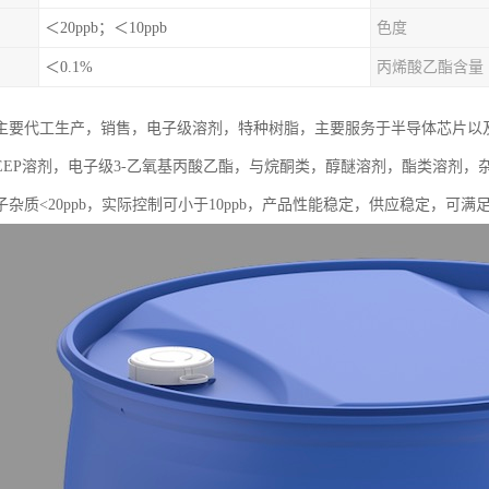
＜20ppb；＜10ppb
色度
＜0.1%
丙烯酸乙酯含量
主要代工生产，销售，电子级溶剂，特种树脂，主要服务于半导体芯片以
EEP溶剂，电子级3-乙氧基丙酸乙酯，与烷酮类，醇醚溶剂，酯类溶剂
杂质<20ppb，实际控制可小于10ppb，产品性能稳定，供应稳定，可