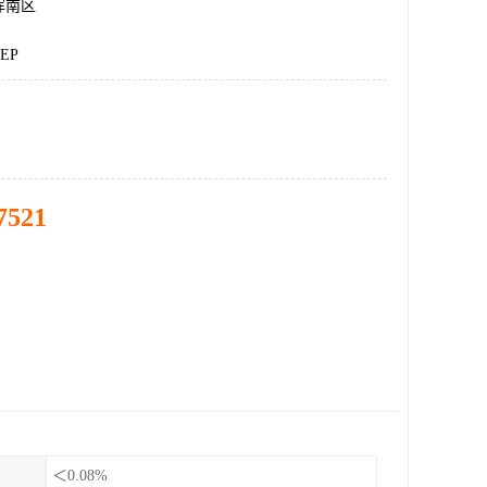
浑南区
EP
7521
＜0.08%