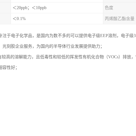
＜20ppb；＜10ppb
色度
＜0.1%
丙烯酸乙酯含量
专注于电子化学品，是国内为数不多的可以提供电子级EEP溶剂，电子级
，光刻胶企业服务，为国内的半导体行业发展提供助力；
具有较高的溶解能力，且低毒性和较低的挥发性有机化合物（VOCs）排放
相容性好；