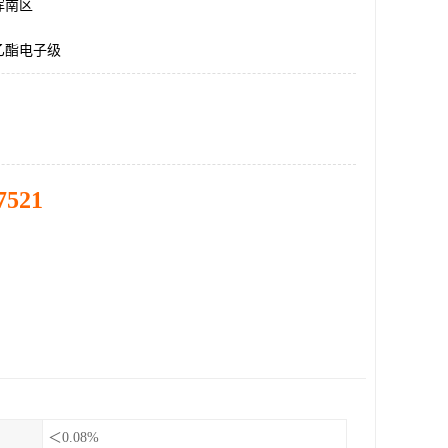
浑南区
乙酯电子级
7521
＜0.08%