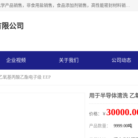
沈阳默塔化学有限公司经营范围包括：化工产品销售，专用化学产品销售，非食用盐销售，食品添加剂销售，高性能密封材料销售，涂料销售，合成材料销售，工程塑料及合成树脂销售等；主要产品有高纯电子级环丁砜，总金属离子可控制在ppb级别、纯度高、颜色浅、耐高温分解时间长，特别适合于半导体制造，硅片晶圆制造，清洗湿电子化学品，锂电池电解液，电子油墨，特种材料等高端行业；也适用于医药合成。
有限公司
企业视频
关于我们
公司动态
乙氧基丙酸乙酯电子级 EEP
用于半导体清洗 乙
30000.0
价格：￥
产品数量：
9999.00吨