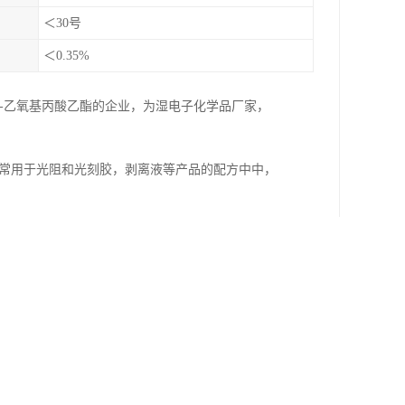
＜30号
＜0.35%
3-乙氧基丙酸乙酯的企业，为湿电子化学品厂家，
，常用于光阻和光刻胶，剥离液等产品的配方中中，