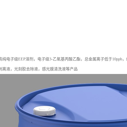
高纯电子级EEP溶剂，电子级3-乙氧基丙酸乙酯，总金属离子低于10pp
剥离液，光刻胶去除液，感光膜清洗液等产品