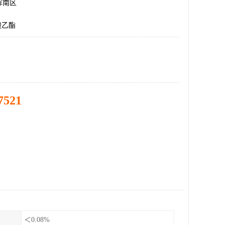
浑南区
酸乙酯
7521
＜0.08%