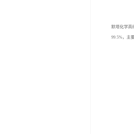
默塔化学高纯
99.5%