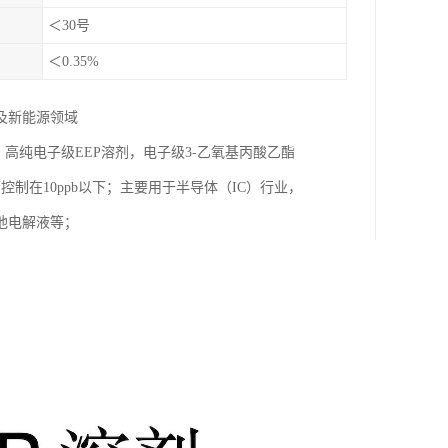
＜30号
＜0.35%
及新能源领域
，高纯电子级EEP溶剂，电子级3-乙氧基丙酸乙酯
控制在10ppb以下；主要用于半导体（IC）行业，
池电解液等；