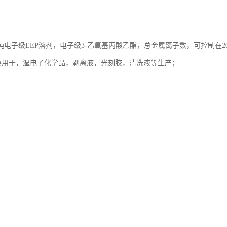
电子级EEP溶剂，电子级3-乙氧基丙酸乙酯，总金属离子数，可控制在20
，主要用于，湿电子化学品，剥离液，光刻胶，清洗液等生产；