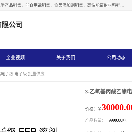
沈阳默塔化学有限公司经营范围包括：化工产品销售，专用化学产品销售，非食用盐销售，食品添加剂销售，高性能密封材料销售，涂料销售，合成材料销售，工程塑料及合成树脂销售等；主要产品有高纯电子级环丁砜，总金属离子可控制在ppb级别、纯度高、颜色浅、耐高温分解时间长，特别适合于半导体制造，硅片晶圆制造，清洗湿电子化学品，锂电池电解液，电子油墨，特种材料等高端行业；也适用于医药合成。
有限公司
企业视频
关于我们
公司动态
酯电子级 电子级 批量供应
3-乙氧基丙酸乙酯电
30000.0
价格：￥
产品数量：
9999.00吨