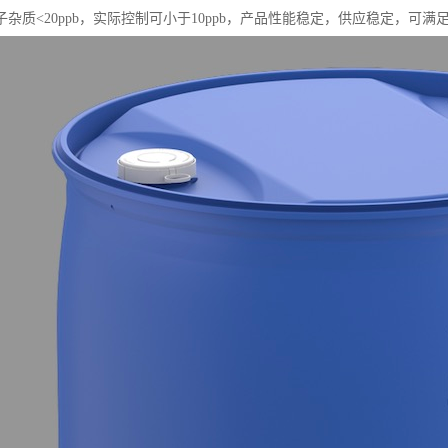
杂质<20ppb，实际控制可小于10ppb，产品性能稳定，供应稳定，可