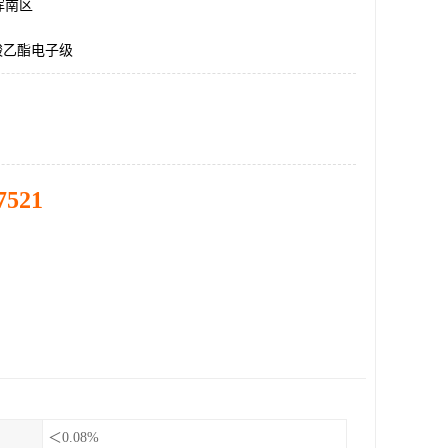
浑南区
酸乙酯电子级
7521
＜0.08%