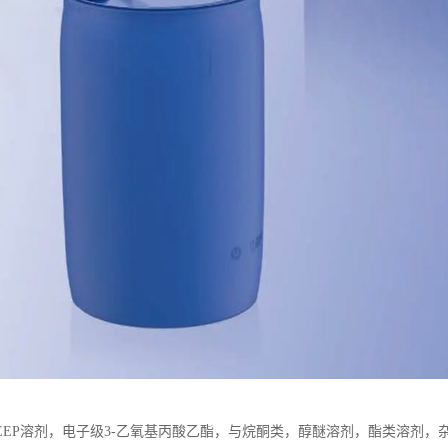
EEP溶剂，电子级3-乙氧基丙酸乙酯，与烷酮类，醇醚溶剂，酯类溶剂