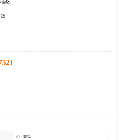
浑南区
子级
7521
＜0.08%