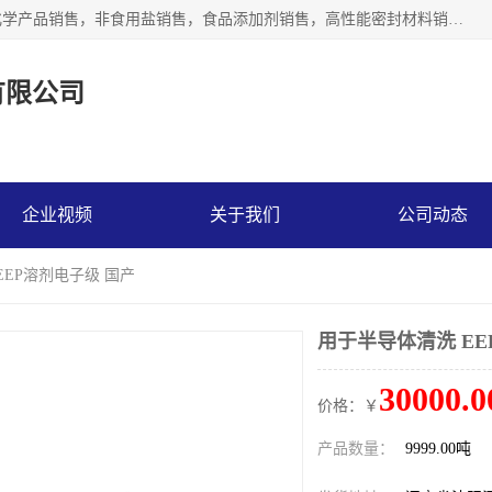
沈阳默塔化学有限公司经营范围包括：化工产品销售，专用化学产品销售，非食用盐销售，食品添加剂销售，高性能密封材料销售，涂料销售，合成材料销售，工程塑料及合成树脂销售等；主要产品有高纯电子级环丁砜，总金属离子可控制在ppb级别、纯度高、颜色浅、耐高温分解时间长，特别适合于半导体制造，硅片晶圆制造，清洗湿电子化学品，锂电池电解液，电子油墨，特种材料等高端行业；也适用于医药合成。
有限公司
企业视频
关于我们
公司动态
EEP溶剂电子级 国产
用于半导体清洗 EE
30000.0
价格：￥
产品数量：
9999.00吨