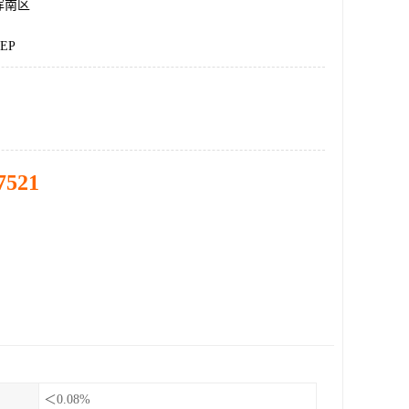
浑南区
EP
7521
＜0.08%