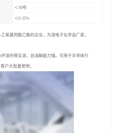
＜30号
＜0.35%
3-乙氧基丙酸乙酯的企业，为湿电子化学品厂家，
，杂环溶剂等互溶，且溶解能力强。可用于半导体行
满足客户大批量使用；