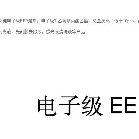
高纯电子级EEP溶剂，电子级3-乙氧基丙酸乙酯，总金属离子低于10pp
剥离液，光刻胶去除液，感光膜清洗液等产品