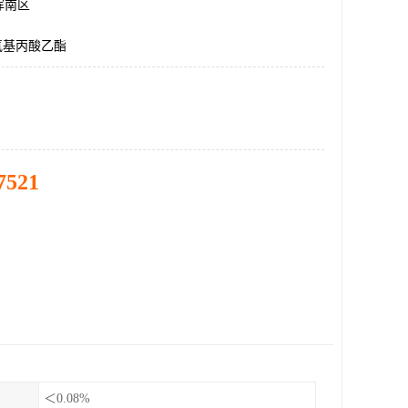
浑南区
氧基丙酸乙酯
7521
＜0.08%