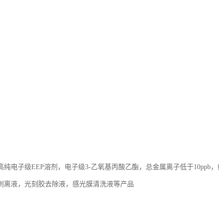
高纯电子级EEP溶剂，电子级3-乙氧基丙酸乙酯，总金属离子低于10pp
剥离液，光刻胶去除液，感光膜清洗液等产品