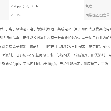
＜20ppb；＜10ppb
色度
＜0.1%
丙烯酸乙酯含量
专注于电子级溶剂，电子级溶剂制造，集成电路（IC）和超大规模集成电路
电路的成品率、电性能及可靠性均有十分重要的影响。基于多年行业内的
其对金属离子做出严格品控，同时也可以根据客户的需求，提供化定制化
EEP溶剂，电子级3-乙氧基丙酸乙酯，与烷酮类，醇醚溶剂，酯类溶剂
杂质<20ppb，实际控制可小于10ppb，产品性能稳定，供应稳定，可