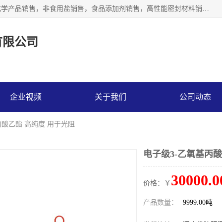
沈阳默塔化学有限公司经营范围包括：化工产品销售，专用化学产品销售，非食用盐销售，食品添加剂销售，高性能密封材料销售，涂料销售，合成材料销售，工程塑料及合成树脂销售等；主要产品有高纯电子级环丁砜，总金属离子可控制在ppb级别、纯度高、颜色浅、耐高温分解时间长，特别适合于半导体制造，硅片晶圆制造，清洗湿电子化学品，锂电池电解液，电子油墨，特种材料等高端行业；也适用于医药合成。
有限公司
企业视频
关于我们
公司动态
丙酸乙酯 高纯度 用于光阻
电子级3-乙氧基丙酸
30000.0
价格：￥
产品数量：
9999.00吨