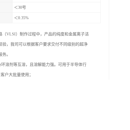
＜30号
＜0.35%
（VLSI）制作过程中，产品的纯度和金属离子洁
经验，我司可以根据客户要求交付不同级别的超净
服务。
，杂环溶剂等互溶，且溶解能力强。可用于半导体行
满足客户大批量使用；