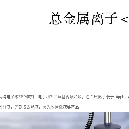
高纯电子级EEP溶剂，电子级3-乙氧基丙酸乙酯，总金属离子低于10pp
剥离液，光刻胶去除液，感光膜清洗液等产品