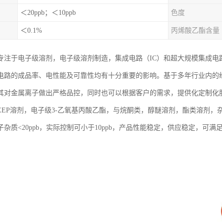
＜20ppb；＜10ppb
色度
＜0.1%
丙烯酸乙酯含量
专注于电子级溶剂，电子级溶剂制造，集成电路（IC）和超大规模集成电路
电路的成品率、电性能及可靠性均有十分重要的影响。基于多年行业内的
其对金属离子做出严格品控，同时也可以根据客户的需求，提供化定制化
EEP溶剂，电子级3-乙氧基丙酸乙酯，与烷酮类，醇醚溶剂，酯类溶剂
杂质<20ppb，实际控制可小于10ppb，产品性能稳定，供应稳定，可