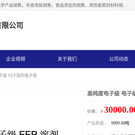
沈阳默塔化学有限公司经营范围包括：化工产品销售，专用化学产品销售，非食用盐销售，食品添加剂销售，高性能密封材料销售，涂料销售，合成材料销售，工程塑料及合成树脂销售等；主要产品有高纯电子级环丁砜，总金属离子可控制在ppb级别、纯度高、颜色浅、耐高温分解时间长，特别适合于半导体制造，硅片晶圆制造，清洗湿电子化学品，锂电池电解液，电子油墨，特种材料等高端行业；也适用于医药合成。
有限公司
企业视频
关于我们
公司动态
子级 EEP溶剂电子级
高纯度电子级 电子级
30000.0
价格：￥
产品数量：
9999.00吨