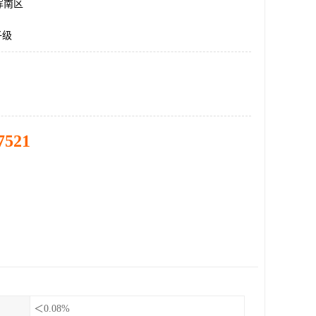
浑南区
子级
7521
＜0.08%