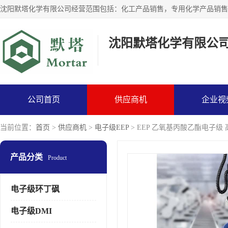
沈阳默塔化学有限公
公司首页
供应商机
企业视
当前位置：
首页
>
供应商机
>
电子级EEP
> EEP 乙氧基丙酸乙酯电子级
产品分类
Product
电子级环丁砜
电子级DMI