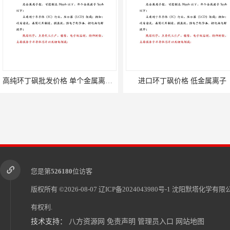
高纯环丁砜批发价格 单个金属离子＜5ppb
进口环丁砜价格 低金属离子
您是第
526180
位访客
版权所有 ©2026-08-07
辽ICP备2024043980号-1
沈阳默塔化学有限
有权利.
技术支持：
八方资源网
免责声明
管理员入口
网站地图
电子级环丁砜1126 金属离子总数＜20ppb
高纯环丁