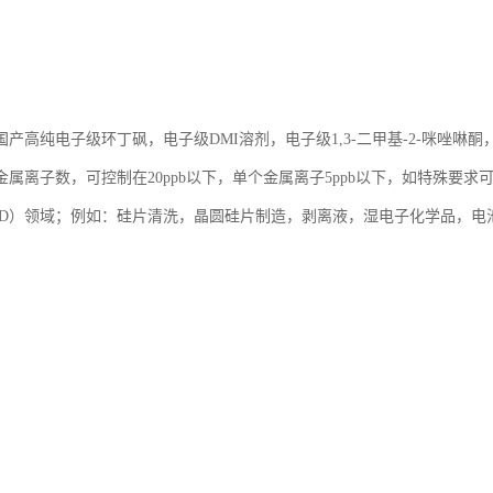
产高纯电子级环丁砜，电子级DMI溶剂，电子级1,3-二甲基-2-咪唑啉酮
属离子数，可控制在20ppb以下，单个金属离子5ppb以下，如特殊要求可
CD）领域；例如：硅片清洗，晶圆硅片制造，剥离液，湿电子化学品，电