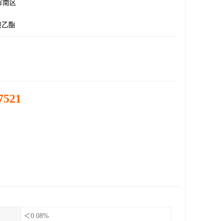
浑南区
酸乙酯
7521
＜0.08%