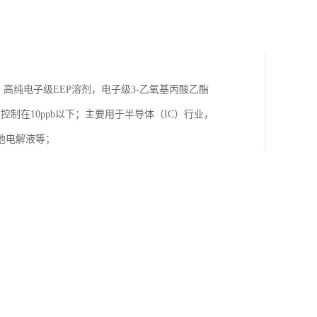
，高纯电子级EEP溶剂，电子级3-乙氧基丙酸乙酯
控制在10ppb以下；主要用于半导体（IC）行业，
池电解液等；