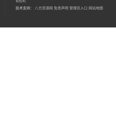
有权利.
技术支持：
八方资源网
免责声明
管理员入口
网站地图
电子级环丁砜1126 金属离子总数＜20ppb
高纯环丁