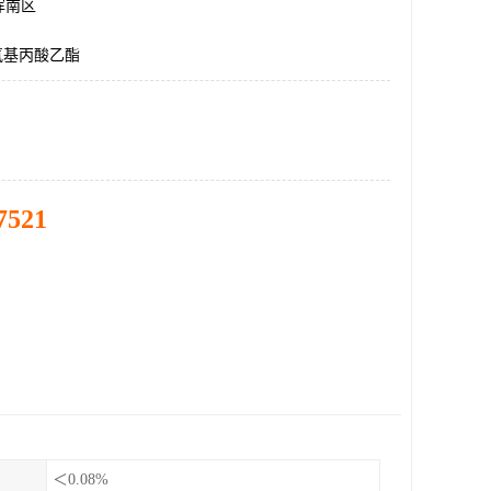
浑南区
氧基丙酸乙酯
7521
＜0.08%