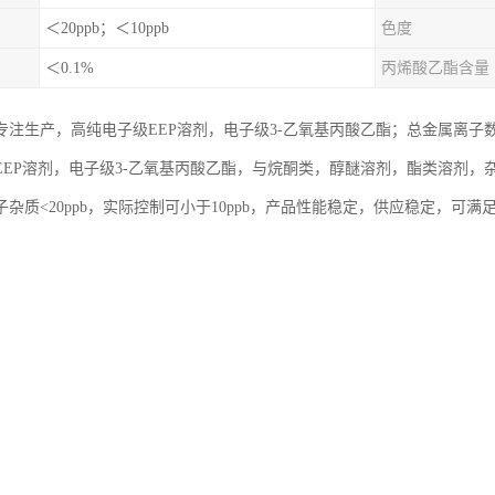
＜20ppb；＜10ppb
色度
＜0.1%
丙烯酸乙酯含量
注生产，高纯电子级EEP溶剂，电子级3-乙氧基丙酸乙酯；总金属离子数，
EEP溶剂，电子级3-乙氧基丙酸乙酯，与烷酮类，醇醚溶剂，酯类溶剂
杂质<20ppb，实际控制可小于10ppb，产品性能稳定，供应稳定，可