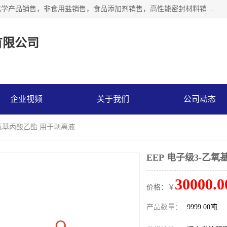
沈阳默塔化学有限公司经营范围包括：化工产品销售，专用化学产品销售，非食用盐销售，食品添加剂销售，高性能密封材料销售，涂料销售，合成材料销售，工程塑料及合成树脂销售等；主要产品有高纯电子级环丁砜，总金属离子可控制在ppb级别、纯度高、颜色浅、耐高温分解时间长，特别适合于半导体制造，硅片晶圆制造，清洗湿电子化学品，锂电池电解液，电子油墨，特种材料等高端行业；也适用于医药合成。
有限公司
企业视频
关于我们
公司动态
-乙氧基丙酸乙酯 用于剥离液
EEP 电子级3-乙
30000.0
价格：￥
产品数量：
9999.00吨