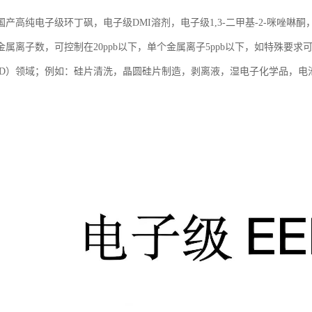
产高纯电子级环丁砜，电子级DMI溶剂，电子级1,3-二甲基-2-咪唑啉酮
属离子数，可控制在20ppb以下，单个金属离子5ppb以下，如特殊要求可
CD）领域；例如：硅片清洗，晶圆硅片制造，剥离液，湿电子化学品，电