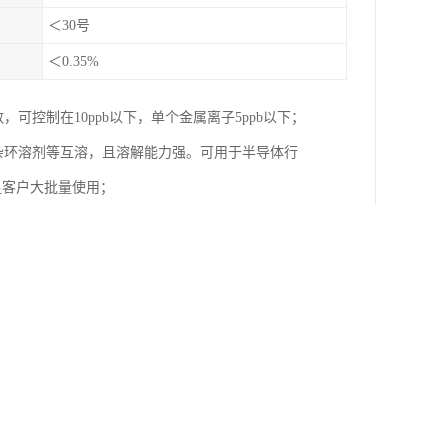
＜30号
＜0.35%
可控制在10ppb以下，单个金属离子5ppb以下；
，杂环溶剂等互溶，且溶解能力强。可用于半导体行
满足客户大批量使用；