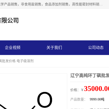
沈阳默塔化学有限公司经营范围包括：化工产品销售，专用化学产品销售，非食用盐销售，食品添加剂销售，高性能密封材料销售，涂料销售，合成材料销售，工程塑料及合成树脂销售等；主要产品有高纯电子级环丁砜，总金属离子可控制在ppb级别、纯度高、颜色浅、耐高温分解时间长，特别适合于半导体制造，硅片晶圆制造，清洗湿电子化学品，锂电池电解液，电子油墨，特种材料等高端行业；也适用于医药合成。
有限公司
企业视频
关于我们
公司动态
砜批发价格 电子级溶剂
辽宁高纯环丁砜批发
35000.0
价格：￥
产品数量：
9999.00吨