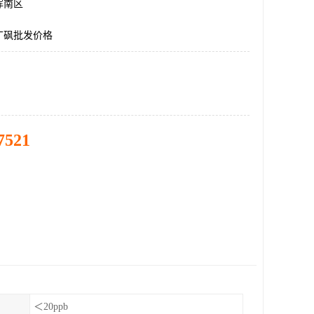
浑南区
丁砜批发价格
7521
＜20ppb