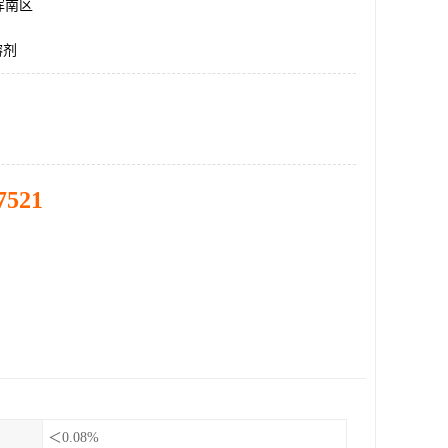
浑南区
溶剂
7521
＜0.08%