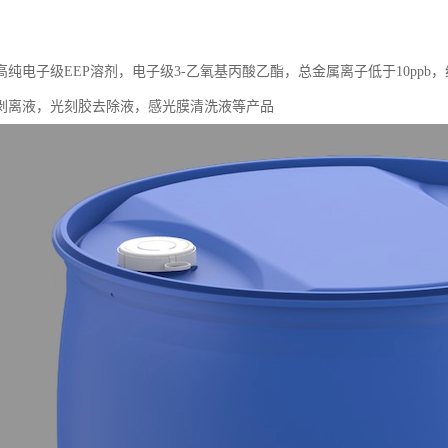
高纯电子级EEP溶剂，电子级3-乙氧基丙酸乙酯，总金属离子低于10pp
剥离液，光刻胶去除液，感光膜清洗液等产品