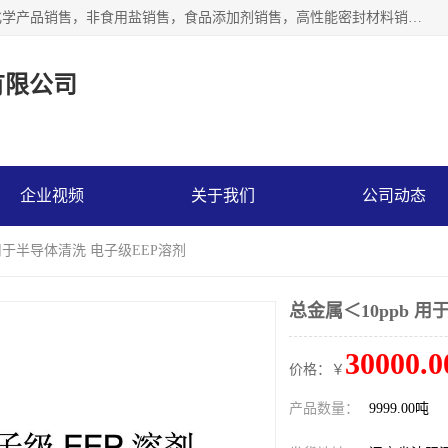
沈阳默塔化学有限公司经营范围包括：化工产品销售，专用化学产品销售，非食用盐销售，食品添加剂销售，高性能密封材料销售，涂料销售，合成材料销售，工程塑料及合成树脂销售等；主要产品有高纯电子级环丁砜，总金属离子可控制在ppb级别、纯度高、颜色浅、耐高温分解时间长，特别适合于半导体制造，硅片晶圆制造，清洗湿电子化学品，锂电池电解液，电子油墨，特种材料等高端行业；也适用于医药合成。
有限公司
企业视频
关于我们
公司动态
 用于半导体清洗 电子级EEP溶剂
总金属＜10ppb 
30000.0
价格：￥
产品数量：
9999.00吨