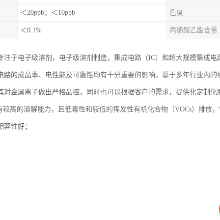
＜20ppb；＜10ppb
色度
＜0.1%
丙烯酸乙酯含量
专注于电子级溶剂，电子级溶剂制造，集成电路（IC）和超大规模集成电路
电路的成品率、电性能及可靠性均有十分重要的影响。基于多年行业内的
其对金属离子做出严格品控，同时也可以根据客户的需求，提供化定制化
具有较高的溶解能力，且低毒性和较低的挥发性有机化合物（VOCs）排放
相容性好；