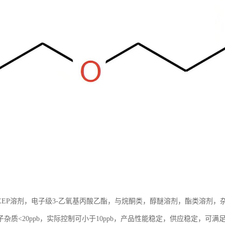
EEP溶剂，电子级3-乙氧基丙酸乙酯，与烷酮类，醇醚溶剂，酯类溶剂
杂质<20ppb，实际控制可小于10ppb，产品性能稳定，供应稳定，可