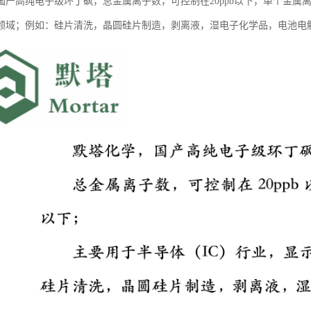
国产高纯电子级环丁砜，总金属离子数，可控制在20ppb以下，单个金属离
）领域；例如：硅片清洗，晶圆硅片制造，剥离液，湿电子化学品，电池电