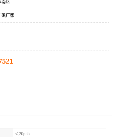
浑南区
丁砜厂家
7521
＜20ppb