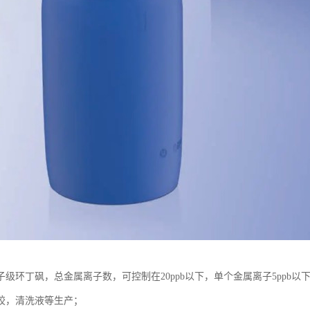
级环丁砜，总金属离子数，可控制在20ppb以下，单个金属离子5ppb以
胶，清洗液等生产；