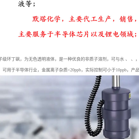
子级环丁砜，为无色透明液体，是一种优良的非质子溶剂，可与水 、 、
。可用于半导体行业，金属离子杂质<20ppb，实际控制可小于10ppb