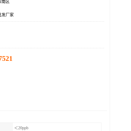
浑南区
批发厂家
7521
＜20ppb