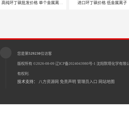
高纯环丁砜批发价格 单个金属离子＜5ppb
进口环丁砜价格 低金属离子
您是第
529230
位访客
版权所有 ©2026-08-09
辽ICP备2024043980号-1
沈阳默塔化学有限
有权利.
技术支持：
八方资源网
免责声明
管理员入口
网站地图
电子级环丁砜1126 金属离子总数＜20ppb
高纯环丁