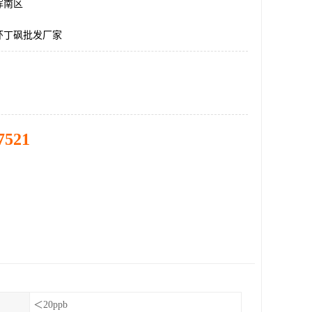
浑南区
环丁砜批发厂家
7521
＜20ppb