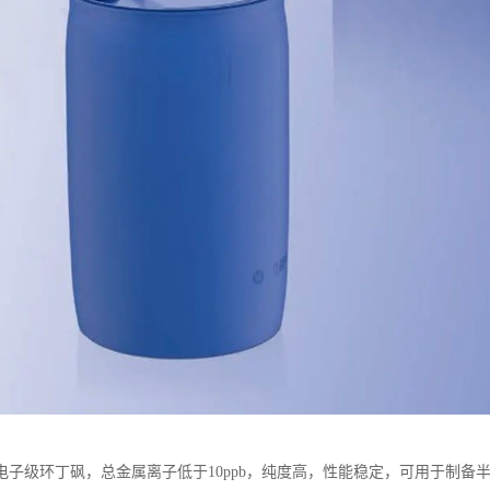
电子级环丁砜，总金属离子低于10ppb，纯度高，性能稳定，可用于制备