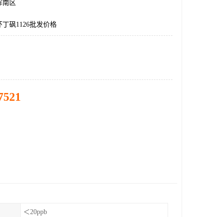
浑南区
丁砜1126批发价格
7521
＜20ppb