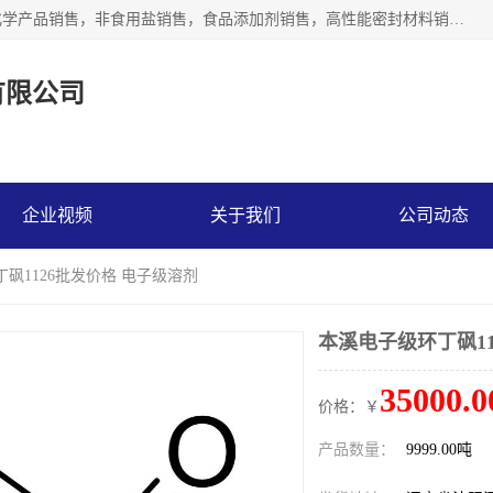
沈阳默塔化学有限公司经营范围包括：化工产品销售，专用化学产品销售，非食用盐销售，食品添加剂销售，高性能密封材料销售，涂料销售，合成材料销售，工程塑料及合成树脂销售等；主要产品有高纯电子级环丁砜，总金属离子可控制在ppb级别、纯度高、颜色浅、耐高温分解时间长，特别适合于半导体制造，硅片晶圆制造，清洗湿电子化学品，锂电池电解液，电子油墨，特种材料等高端行业；也适用于医药合成。
有限公司
企业视频
关于我们
公司动态
丁砜1126批发价格 电子级溶剂
本溪电子级环丁砜11
35000.0
价格：￥
产品数量：
9999.00吨