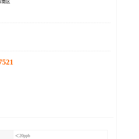
浑南区
7521
＜20ppb