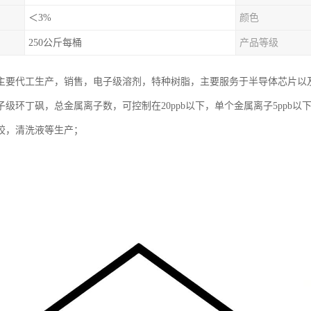
＜3%
颜色
250公斤每桶
产品等级
主要代工生产，销售，电子级溶剂，特种树脂，主要服务于半导体芯片以
级环丁砜，总金属离子数，可控制在20ppb以下，单个金属离子5ppb以
胶，清洗液等生产；