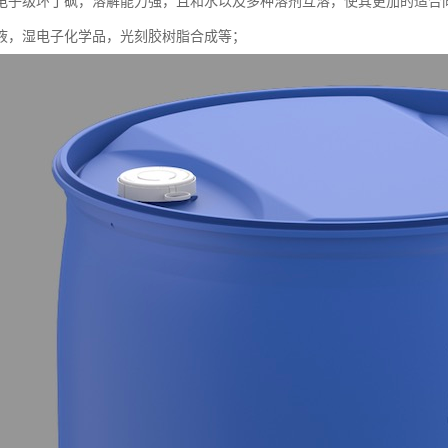
电子级环丁砜，溶解能力强，且和水以及多种溶剂互溶，使其更加的适合
液，湿电子化学品，光刻胶树脂合成等；