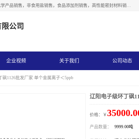
沈阳默塔化学有限公司经营范围包括：化工产品销售，专用化学产品销售，非食用盐销售，食品添加剂销售，高性能密封材料销售，涂料销售，合成材料销售，工程塑料及合成树脂销售等；主要产品有高纯电子级环丁砜，总金属离子可控制在ppb级别、纯度高、颜色浅、耐高温分解时间长，特别适合于半导体制造，硅片晶圆制造，清洗湿电子化学品，锂电池电解液，电子油墨，特种材料等高端行业；也适用于医药合成。
有限公司
企业视频
关于我们
公司动态
砜1126批发厂家 单个金属离子＜5ppb
辽阳电子级环丁砜11
35000.0
价格：￥
产品数量：
9999.00吨