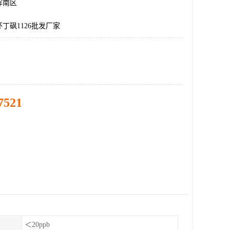
浑南区
丁砜1126批发厂家
7521
＜20ppb