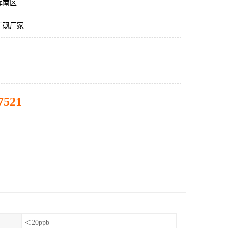
浑南区
丁砜厂家
7521
＜20ppb