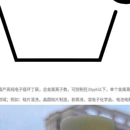
国产高纯电子级环丁砜，总金属离子数，可控制在20ppb以下，单个金属离
）领域；例如：硅片清洗，晶圆硅片制造，剥离液，湿电子化学品，电池电