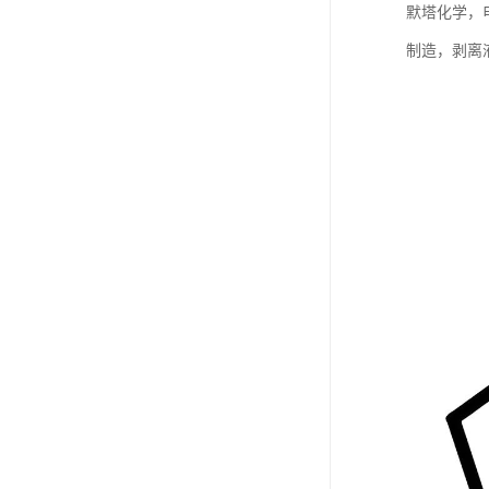
默塔化学，
制造，剥离