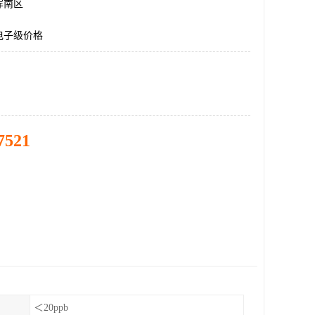
浑南区
电子级价格
7521
＜20ppb