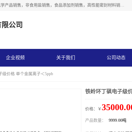
沈阳默塔化学有限公司经营范围包括：化工产品销售，专用化学产品销售，非食用盐销售，食品添加剂销售，高性能密封材料销售，涂料销售，合成材料销售，工程塑料及合成树脂销售等；主要产品有高纯电子级环丁砜，总金属离子可控制在ppb级别、纯度高、颜色浅、耐高温分解时间长，特别适合于半导体制造，硅片晶圆制造，清洗湿电子化学品，锂电池电解液，电子油墨，特种材料等高端行业；也适用于医药合成。
有限公司
企业视频
关于我们
公司动态
子级价格 单个金属离子＜5ppb
铁岭环丁砜电子级价
35000.0
价格：￥
产品数量：
9999.00吨