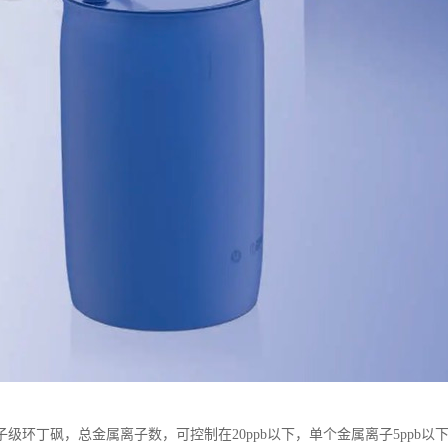
级环丁砜，总金属离子数，可控制在20ppb以下，单个金属离子5ppb以