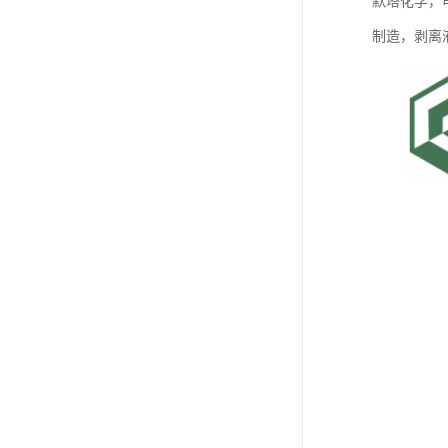
默塔化学，
制造，剥离