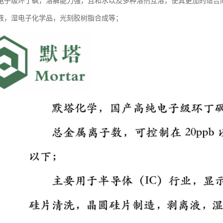
电子级环丁砜，溶解能力强，且和水以及多种溶剂互溶，使其更加的适合
液，湿电子化学品，光刻胶树脂合成等；