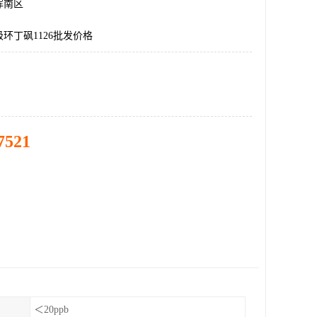
浑南区
环丁砜1126批发价格
7521
＜20ppb