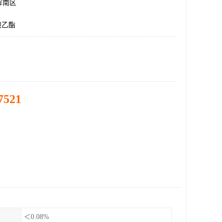
浑南区
酸乙酯
7521
＜0.08%