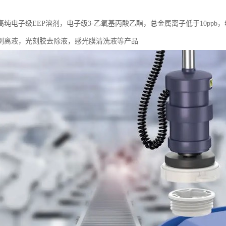
高纯电子级EEP溶剂，电子级3-乙氧基丙酸乙酯，总金属离子低于10pp
剥离液，光刻胶去除液，感光膜清洗液等产品