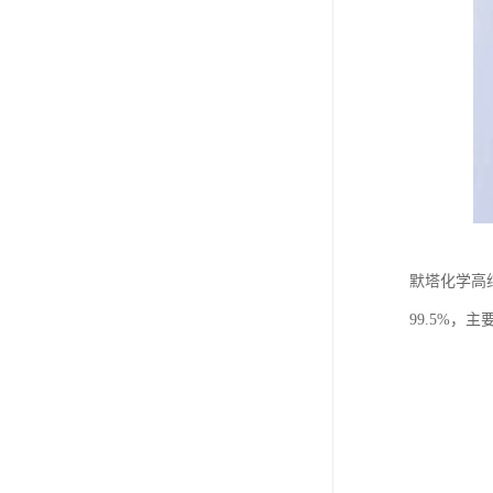
默塔化学高纯
99.5%