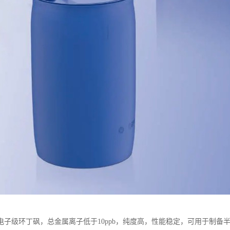
电子级环丁砜，总金属离子低于10ppb，纯度高，性能稳定，可用于制备