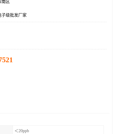
浑南区
电子级批发厂家
7521
＜20ppb