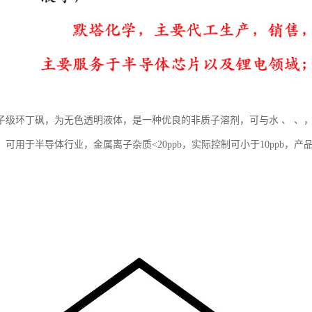
子级环丁砜，为无色透明液体，是一种优良的非质子溶剂，可与水 、 、
。可用于半导体行业，金属离子杂质<20ppb，实际控制可小于10ppb