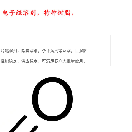
，醇醚溶剂，酯类溶剂，杂环溶剂等互溶，且溶解
，产品性能稳定，供应稳定，可满足客户大批量使用；