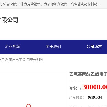
沈阳默塔化学有限公司经营范围包括：化工产品销售，专用化学产品销售，非食用盐销售，食品添加剂销售，高性能密封材料销售，涂料销售，合成材料销售，工程塑料及合成树脂销售等；主要产品有高纯电子级环丁砜，总金属离子可控制在ppb级别、纯度高、颜色浅、耐高温分解时间长，特别适合于半导体制造，硅片晶圆制造，清洗湿电子化学品，锂电池电解液，电子油墨，特种材料等高端行业；也适用于医药合成。
有限公司
企业视频
关于我们
公司动态
电子级 国产电子级 用于光刻胶
乙氧基丙酸乙酯电子
30000.0
价格：￥
产品数量：
9999.00吨