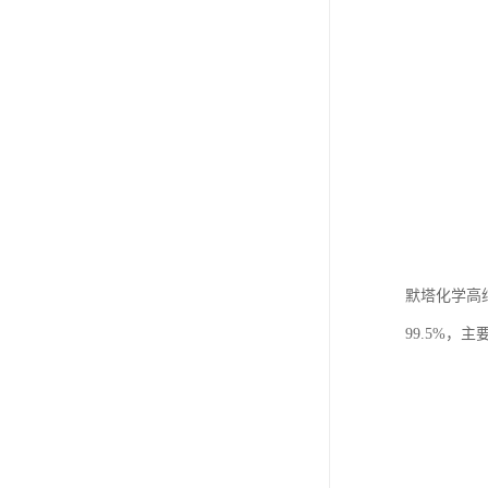
默塔化学高纯
99.5%