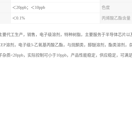
＜20ppb；＜10ppb
色度
＜0.1%
丙烯酸乙酯含量
主要代工生产，销售，电子级溶剂，特种树脂，主要服务于半导体芯片以
EEP溶剂，电子级3-乙氧基丙酸乙酯，与烷酮类，醇醚溶剂，酯类溶剂
杂质<20ppb，实际控制可小于10ppb，产品性能稳定，供应稳定，可