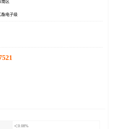
浑南区
乙酯电子级
7521
＜0.08%