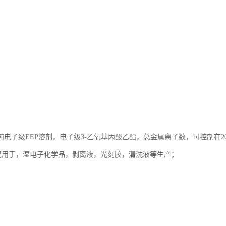
电子级EEP溶剂，电子级3-乙氧基丙酸乙酯，总金属离子数，可控制在20
，主要用于，湿电子化学品，剥离液，光刻胶，清洗液等生产；