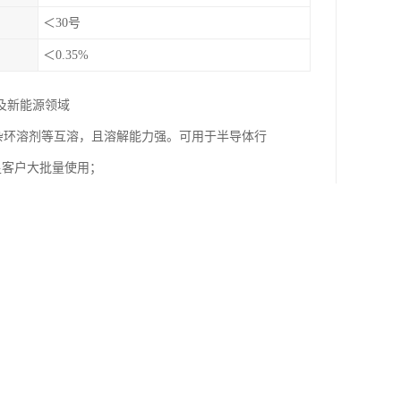
＜30号
＜0.35%
及新能源领域
，杂环溶剂等互溶，且溶解能力强。可用于半导体行
满足客户大批量使用；