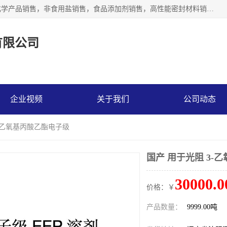
沈阳默塔化学有限公司经营范围包括：化工产品销售，专用化学产品销售，非食用盐销售，食品添加剂销售，高性能密封材料销售，涂料销售，合成材料销售，工程塑料及合成树脂销售等；主要产品有高纯电子级环丁砜，总金属离子可控制在ppb级别、纯度高、颜色浅、耐高温分解时间长，特别适合于半导体制造，硅片晶圆制造，清洗湿电子化学品，锂电池电解液，电子油墨，特种材料等高端行业；也适用于医药合成。
有限公司
企业视频
关于我们
公司动态
3-乙氧基丙酸乙酯电子级
国产 用于光阻 3-
30000.0
价格：￥
产品数量：
9999.00吨