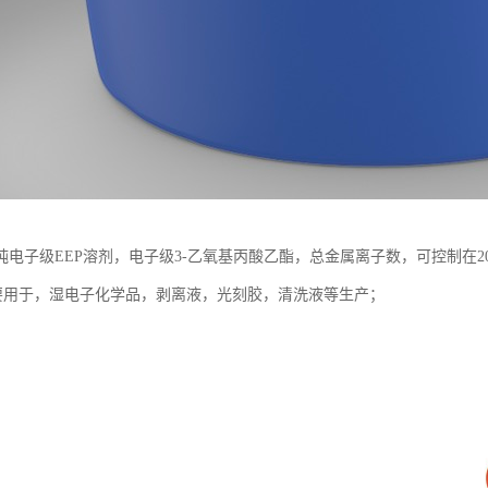
电子级EEP溶剂，电子级3-乙氧基丙酸乙酯，总金属离子数，可控制在20
，主要用于，湿电子化学品，剥离液，光刻胶，清洗液等生产；