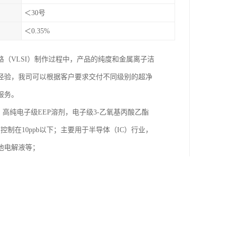
＜30号
＜0.35%
（VLSI）制作过程中，产品的纯度和金属离子洁
经验，我司可以根据客户要求交付不同级别的超净
服务。
，高纯电子级EEP溶剂，电子级3-乙氧基丙酸乙酯
控制在10ppb以下；主要用于半导体（IC）行业，
池电解液等；