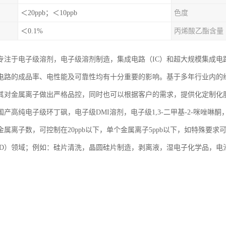
＜20ppb；＜10ppb
色度
＜0.1%
丙烯酸乙酯含量
专注于电子级溶剂，电子级溶剂制造，集成电路（IC）和超大规模集成电路
电路的成品率、电性能及可靠性均有十分重要的影响。基于多年行业内的
其对金属离子做出严格品控，同时也可以根据客户的需求，提供化定制化
产高纯电子级环丁砜，电子级DMI溶剂，电子级1,3-二甲基-2-咪唑啉酮
属离子数，可控制在20ppb以下，单个金属离子5ppb以下，如特殊要求可
CD）领域；例如：硅片清洗，晶圆硅片制造，剥离液，湿电子化学品，电