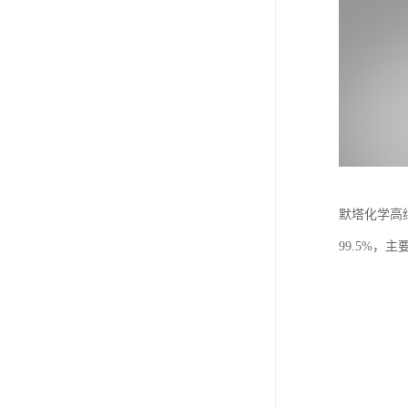
默塔化学高纯
99.5%