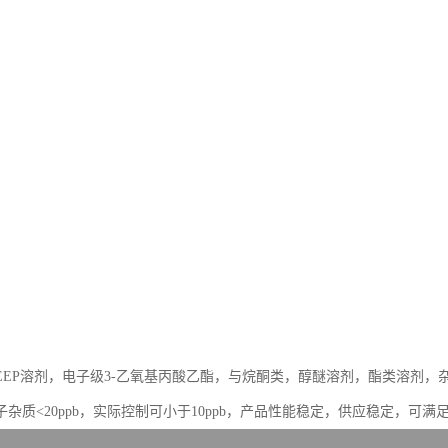
EEP溶剂，电子级3-乙氧基丙酸乙酯，与烷酮类，醇醚溶剂，酯类溶剂
杂质<20ppb，实际控制可小于10ppb，产品性能稳定，供应稳定，可