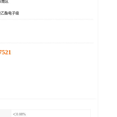
浑南区
酸乙酯电子级
7521
＜0.08%