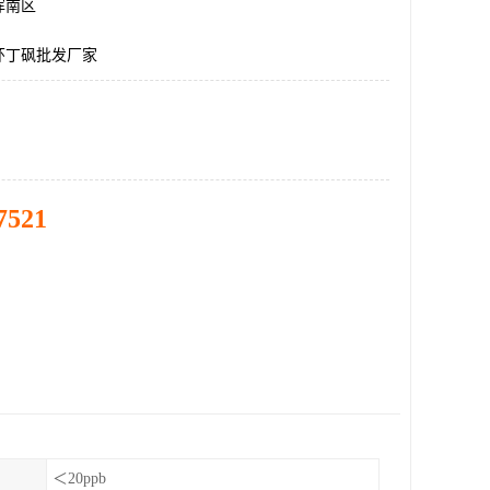
浑南区
环丁砜批发厂家
7521
＜20ppb