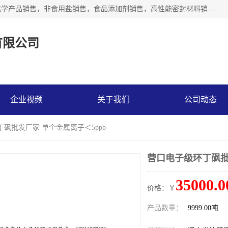
沈阳默塔化学有限公司经营范围包括：化工产品销售，专用化学产品销售，非食用盐销售，食品添加剂销售，高性能密封材料销售，涂料销售，合成材料销售，工程塑料及合成树脂销售等；主要产品有高纯电子级环丁砜，总金属离子可控制在ppb级别、纯度高、颜色浅、耐高温分解时间长，特别适合于半导体制造，硅片晶圆制造，清洗湿电子化学品，锂电池电解液，电子油墨，特种材料等高端行业；也适用于医药合成。
有限公司
企业视频
关于我们
公司动态
丁砜批发厂家 单个金属离子＜5ppb
营口电子级环丁砜批
35000.0
价格：￥
产品数量：
9999.00吨