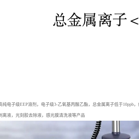
高纯电子级EEP溶剂，电子级3-乙氧基丙酸乙酯，总金属离子低于10pp
剥离液，光刻胶去除液，感光膜清洗液等产品