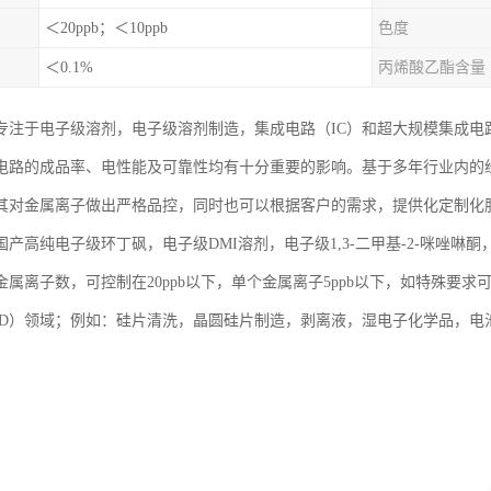
＜20ppb；＜10ppb
色度
＜0.1%
丙烯酸乙酯含量
专注于电子级溶剂，电子级溶剂制造，集成电路（IC）和超大规模集成电路
电路的成品率、电性能及可靠性均有十分重要的影响。基于多年行业内的
其对金属离子做出严格品控，同时也可以根据客户的需求，提供化定制化
产高纯电子级环丁砜，电子级DMI溶剂，电子级1,3-二甲基-2-咪唑啉酮
属离子数，可控制在20ppb以下，单个金属离子5ppb以下，如特殊要求可
CD）领域；例如：硅片清洗，晶圆硅片制造，剥离液，湿电子化学品，电