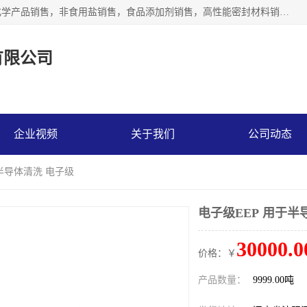
沈阳默塔化学有限公司经营范围包括：化工产品销售，专用化学产品销售，非食用盐销售，食品添加剂销售，高性能密封材料销售，涂料销售，合成材料销售，工程塑料及合成树脂销售等；主要产品有高纯电子级环丁砜，总金属离子可控制在ppb级别、纯度高、颜色浅、耐高温分解时间长，特别适合于半导体制造，硅片晶圆制造，清洗湿电子化学品，锂电池电解液，电子油墨，特种材料等高端行业；也适用于医药合成。
有限公司
企业视频
关于我们
公司动态
于半导体清洗 电子级
电子级EEP 用于半
30000.0
价格：￥
产品数量：
9999.00吨