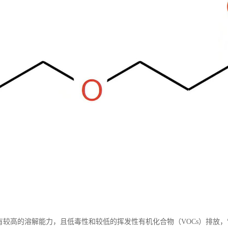
具有较高的溶解能力，且低毒性和较低的挥发性有机化合物（VOCs）排放