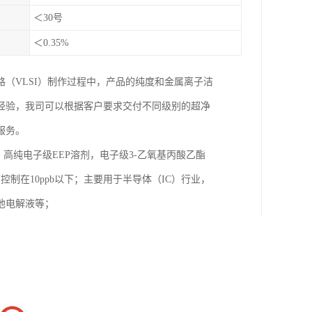
＜30号
＜0.35%
（VLSI）制作过程中，产品的纯度和金属离子洁
经验，我司可以根据客户要求交付不同级别的超净
服务。
，高纯电子级EEP溶剂，电子级3-乙氧基丙酸乙酯
控制在10ppb以下；主要用于半导体（IC）行业，
池电解液等；