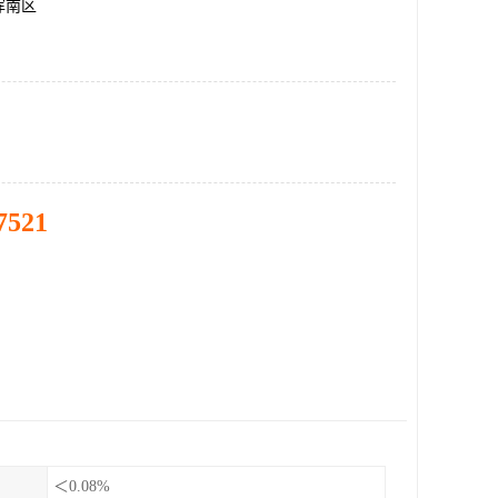
浑南区
7521
＜0.08%