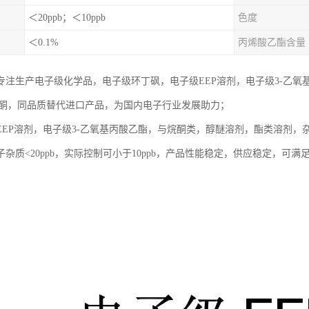
＜20ppb；＜10ppb
色度
＜0.1%
丙烯酸乙酯含量
专注生产电子级化学品，电子级环丁砜，电子级EEP溶剂，电子级3-乙氧基丙
唑啉酮，同品质替代进口产品，为国内电子行业发展助力；
EEP溶剂，电子级3-乙氧基丙酸乙酯，与烷酮类，醇醚溶剂，酯类溶剂
杂质<20ppb，实际控制可小于10ppb，产品性能稳定，供应稳定，可