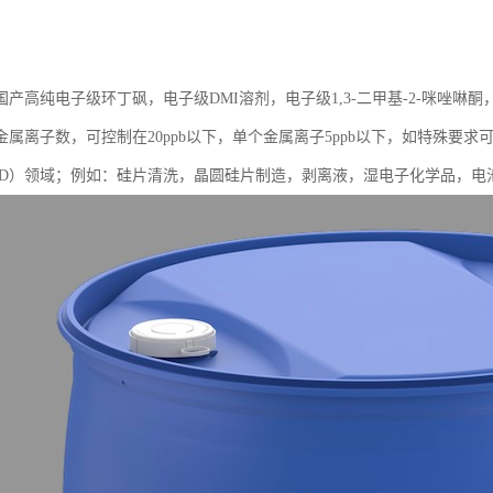
产高纯电子级环丁砜，电子级DMI溶剂，电子级1,3-二甲基-2-咪唑啉酮
属离子数，可控制在20ppb以下，单个金属离子5ppb以下，如特殊要求可
CD）领域；例如：硅片清洗，晶圆硅片制造，剥离液，湿电子化学品，电