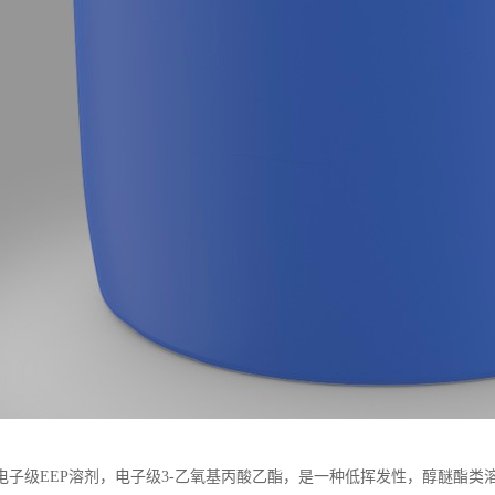
电子级EEP溶剂，电子级3-乙氧基丙酸乙酯，是一种低挥发性，醇醚酯