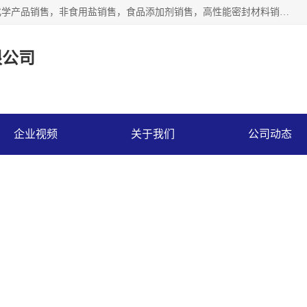
沈阳默塔化学有限公司经营范围包括：化工产品销售，专用化学产品销售，非食用盐销售，食品添加剂销售，高性能密封材料销售，涂料销售，合成材料销售，工程塑料及合成树脂销售等；主要产品有高纯电子级环丁砜，总金属离子可控制在ppb级别、纯度高、颜色浅、耐高温分解时间长，特别适合于半导体制造，硅片晶圆制造，清洗湿电子化学品，锂电池电解液，电子油墨，特种材料等高端行业；也适用于医药合成。
限公司
企业视频
关于我们
公司动态