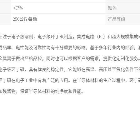
＜3%
颜色
250公斤每桶
产品等级
专注于电子级溶剂，电子级环丁砜制造，集成电路（IC）和超大规模集成电
成品率、电性能及可靠性均有十分重要的影响。基于多年行业内的经验，
金属离子做出严格品控，同时也可以根据客户的需求，提供化定制化服务
电子级环丁砜，具有优良的稳定性。它能够在高温、高压甚至氧化条件下
环丁砜在电子工业中有着广泛的应用。在半导体材料的生产过程中，环丁
和残留物，保证半导体材料的纯净度和性能。