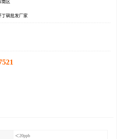
浑南区
环丁砜批发厂家
7521
＜20ppb