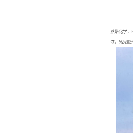
默塔化学，
液，感光膜