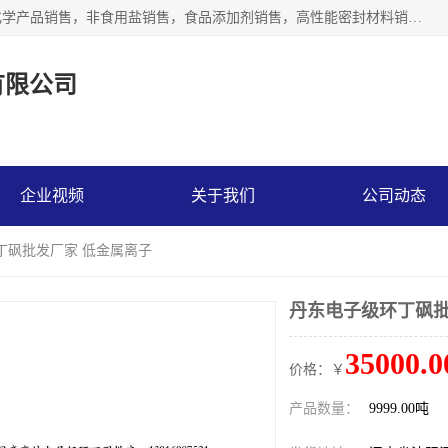
沈阳默塔化学有限公司经营范围包括：化工产品销售，专用化学产品销售，非食用盐销售，食品添加剂销售，高性能密封材料销售，涂料销售，合成材料销售，工程塑料及合成树脂销售等；主要产品有高纯电子级环丁砜，总金属离子可控制在ppb级别、纯度高、颜色浅、耐高温分解时间长，特别适合于半导体制造，硅片晶圆制造，清洗湿电子化学品，锂电池电解液，电子油墨，特种材料等高端行业；也适用于医药合成。
有限公司
企业视频
关于我们
公司动态
丁砜批发厂家 低金属离子
丹东电子级环丁砜批
35000.0
价格：￥
产品数量：
9999.00吨