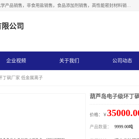
沈阳默塔化学有限公司经营范围包括：化工产品销售，专用化学产品销售，非食用盐销售，食品添加剂销售，高性能密封材料销售，涂料销售，合成材料销售，工程塑料及合成树脂销售等；主要产品有高纯电子级环丁砜，总金属离子可控制在ppb级别、纯度高、颜色浅、耐高温分解时间长，特别适合于半导体制造，硅片晶圆制造，清洗湿电子化学品，锂电池电解液，电子油墨，特种材料等高端行业；也适用于医药合成。
有限公司
企业视频
关于我们
公司动态
环丁砜厂家 低金属离子
葫芦岛电子级环丁砜
35000.0
价格：￥
产品数量：
9999.00吨