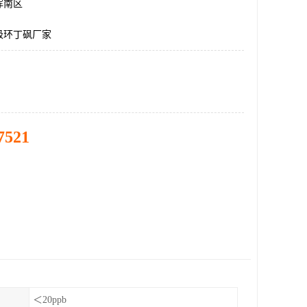
浑南区
级环丁砜厂家
7521
＜20ppb