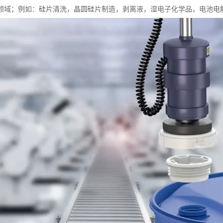
）领域；例如：硅片清洗，晶圆硅片制造，剥离液，湿电子化学品，电池电