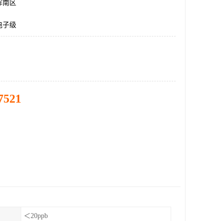
浑南区
电子级
7521
＜20ppb