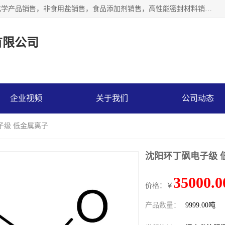
沈阳默塔化学有限公司经营范围包括：化工产品销售，专用化学产品销售，非食用盐销售，食品添加剂销售，高性能密封材料销售，涂料销售，合成材料销售，工程塑料及合成树脂销售等；主要产品有高纯电子级环丁砜，总金属离子可控制在ppb级别、纯度高、颜色浅、耐高温分解时间长，特别适合于半导体制造，硅片晶圆制造，清洗湿电子化学品，锂电池电解液，电子油墨，特种材料等高端行业；也适用于医药合成。
有限公司
企业视频
关于我们
公司动态
子级 低金属离子
沈阳环丁砜电子级 
35000.0
价格：￥
产品数量：
9999.00吨