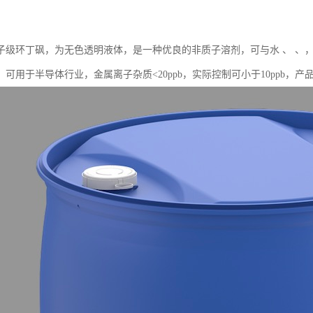
子级环丁砜，为无色透明液体，是一种优良的非质子溶剂，可与水 、 、
。可用于半导体行业，金属离子杂质<20ppb，实际控制可小于10ppb