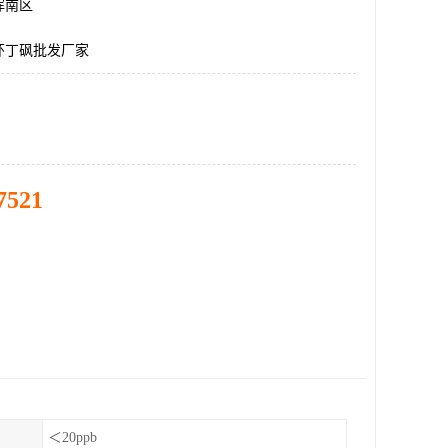
浑南区
环丁砜批发厂家
7521
＜20ppb