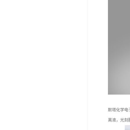
默塔化学电子
离液，光刻