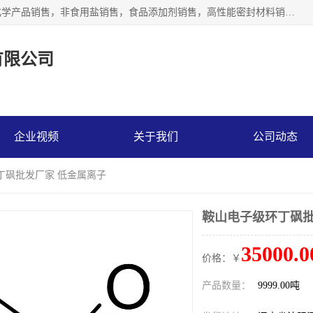
沈阳默塔化学有限公司经营范围包括：化工产品销售，专用化学产品销售，非食用盐销售，食品添加剂销售，高性能密封材料销售，涂料销售，合成材料销售，工程塑料及合成树脂销售等；主要产品有高纯电子级环丁砜，总金属离子可控制在ppb级别、纯度高、颜色浅、耐高温分解时间长，特别适合于半导体制造，硅片晶圆制造，清洗湿电子化学品，锂电池电解液，电子油墨，特种材料等高端行业；也适用于医药合成。
有限公司
企业视频
关于我们
公司动态
丁砜批发厂家 低金属离子
鞍山电子级环丁砜批
35000.0
价格：￥
产品数量：
9999.00吨