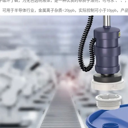
子级环丁砜，为无色透明液体，是一种优良的非质子溶剂，可与水 、 、
。可用于半导体行业，金属离子杂质<20ppb，实际控制可小于10ppb