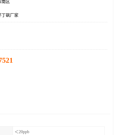
浑南区
环丁砜厂家
7521
＜20ppb