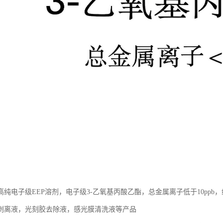
高纯电子级EEP溶剂，电子级3-乙氧基丙酸乙酯，总金属离子低于10pp
剥离液，光刻胶去除液，感光膜清洗液等产品