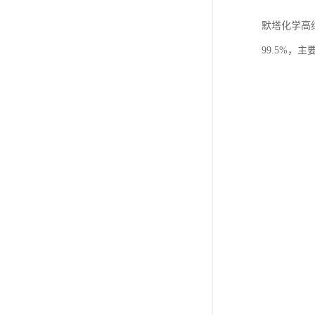
默塔化学高纯
99.5%