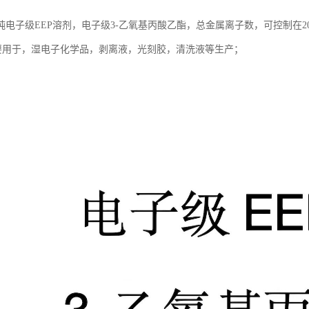
电子级EEP溶剂，电子级3-乙氧基丙酸乙酯，总金属离子数，可控制在20
，主要用于，湿电子化学品，剥离液，光刻胶，清洗液等生产；