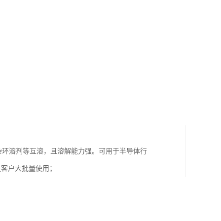
，杂环溶剂等互溶，且溶解能力强。可用于半导体行
满足客户大批量使用；