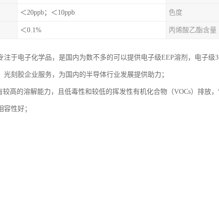
＜20ppb；＜10ppb
色度
＜0.1%
丙烯酸乙酯含量
专注于电子化学品，是国内为数不多的可以提供电子级EEP溶剂，电子级
，光刻胶企业服务，为国内的半导体行业发展提供助力；
具有较高的溶解能力，且低毒性和较低的挥发性有机化合物（VOCs）排放
相容性好；