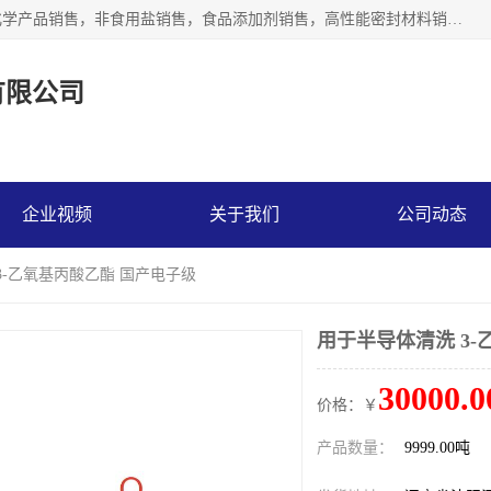
沈阳默塔化学有限公司经营范围包括：化工产品销售，专用化学产品销售，非食用盐销售，食品添加剂销售，高性能密封材料销售，涂料销售，合成材料销售，工程塑料及合成树脂销售等；主要产品有高纯电子级环丁砜，总金属离子可控制在ppb级别、纯度高、颜色浅、耐高温分解时间长，特别适合于半导体制造，硅片晶圆制造，清洗湿电子化学品，锂电池电解液，电子油墨，特种材料等高端行业；也适用于医药合成。
有限公司
企业视频
关于我们
公司动态
3-乙氧基丙酸乙酯 国产电子级
用于半导体清洗 3
30000.0
价格：￥
产品数量：
9999.00吨