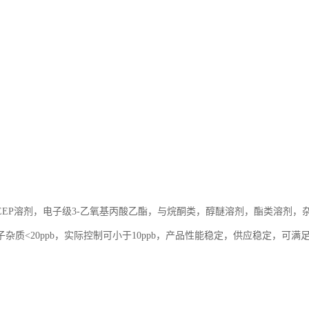
EEP溶剂，电子级3-乙氧基丙酸乙酯，与烷酮类，醇醚溶剂，酯类溶剂
杂质<20ppb，实际控制可小于10ppb，产品性能稳定，供应稳定，可