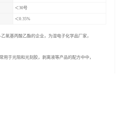
＜30号
＜0.35%
3-乙氧基丙酸乙酯的企业，为湿电子化学品厂家，
，常用于光阻和光刻胶，剥离液等产品的配方中中，