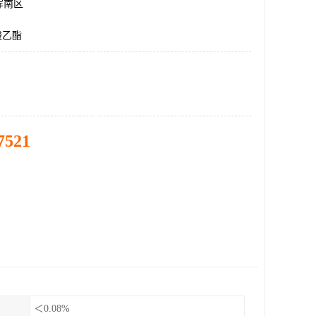
浑南区
酸乙酯
7521
＜0.08%