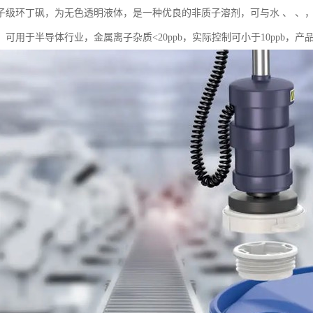
子级环丁砜，为无色透明液体，是一种优良的非质子溶剂，可与水 、 、
。可用于半导体行业，金属离子杂质<20ppb，实际控制可小于10ppb