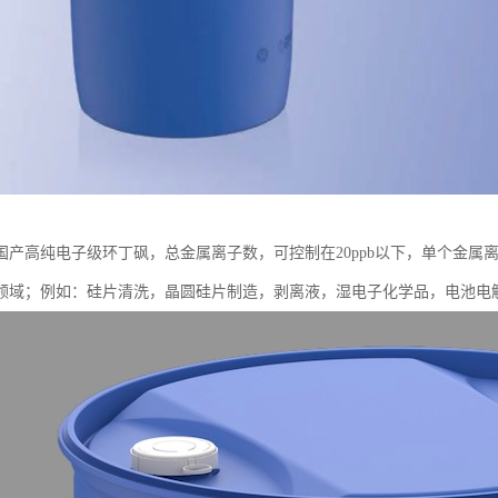
国产高纯电子级环丁砜，总金属离子数，可控制在20ppb以下，单个金属离
）领域；例如：硅片清洗，晶圆硅片制造，剥离液，湿电子化学品，电池电