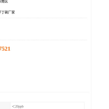
浑南区
环丁砜厂家
7521
＜20ppb