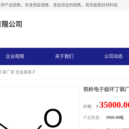
沈阳默塔化学有限公司经营范围包括：化工产品销售，专用化学产品销售，非食用盐销售，食品添加剂销售，高性能密封材料销售，涂料销售，合成材料销售，工程塑料及合成树脂销售等；主要产品有高纯电子级环丁砜，总金属离子可控制在ppb级别、纯度高、颜色浅、耐高温分解时间长，特别适合于半导体制造，硅片晶圆制造，清洗湿电子化学品，锂电池电解液，电子油墨，特种材料等高端行业；也适用于医药合成。
有限公司
企业视频
关于我们
公司动态
丁砜厂家 低金属离子
铁岭电子级环丁砜厂
35000.0
价格：￥
产品数量：
9999.00吨