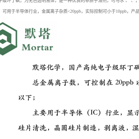
子级环丁砜，为无色透明液体，是一种优良的非质子溶剂，可与水 、 、
。可用于半导体行业，金属离子杂质<20ppb，实际控制可小于10ppb