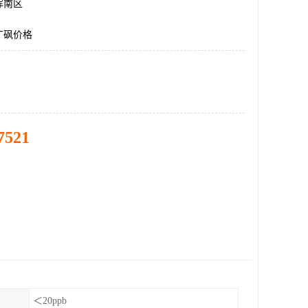
浑南区
丁砜价格
7521
＜20ppb