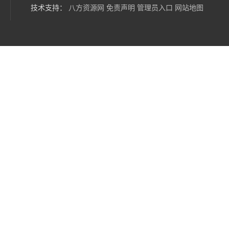
技术支持：
八方资源网
免责声明
管理员入口
网站地图
电子级环丁砜1126 金属离子总数＜20ppb
高纯环丁