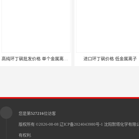
高纯环丁砜批发价格 单个金属离子＜5ppb
进口环丁砜价格 低金属离子
您是第
527216
位访客
版权所有 ©2026-08-08
辽ICP备2024043980号-1
沈阳默塔化学有限
有权利.