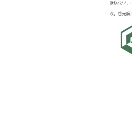
默塔化学，
液，感光膜