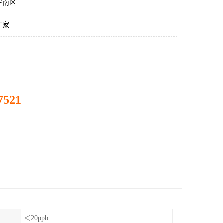
浑南区
厂家
7521
＜20ppb