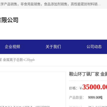
沈阳默塔化学有限公司经营范围包括：化工产品销售，专用化学产品销售，非食用盐销售，食品添加剂销售，高性能密封材料销售，涂料销售，合成材料销售，工程塑料及合成树脂销售等；主要产品有高纯电子级环丁砜，总金属离子可控制在ppb级别、纯度高、颜色浅、耐高温分解时间长，特别适合于半导体制造，硅片晶圆制造，清洗湿电子化学品，锂电池电解液，电子油墨，特种材料等高端行业；也适用于医药合成。
有限公司
企业视频
关于我们
公司动态
 金属离子总数＜20ppb
鞍山环丁砜厂家 金属
35000.0
价格：￥
产品数量：
9999.00吨