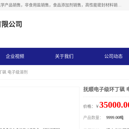
沈阳默塔化学有限公司经营范围包括：化工产品销售，专用化学产品销售，非食用盐销售，食品添加剂销售，高性能密封材料销售，涂料销售，合成材料销售，工程塑料及合成树脂销售等；主要产品有高纯电子级环丁砜，总金属离子可控制在ppb级别、纯度高、颜色浅、耐高温分解时间长，特别适合于半导体制造，硅片晶圆制造，清洗湿电子化学品，锂电池电解液，电子油墨，特种材料等高端行业；也适用于医药合成。
有限公司
企业视频
关于我们
公司动态
丁砜 电子级溶剂
抚顺电子级环丁砜 
35000.0
价格：￥
产品数量：
9999.00吨