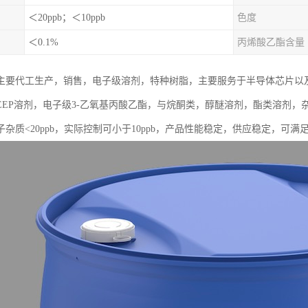
＜20ppb；＜10ppb
色度
＜0.1%
丙烯酸乙酯含量
主要代工生产，销售，电子级溶剂，特种树脂，主要服务于半导体芯片以
EEP溶剂，电子级3-乙氧基丙酸乙酯，与烷酮类，醇醚溶剂，酯类溶剂
杂质<20ppb，实际控制可小于10ppb，产品性能稳定，供应稳定，可