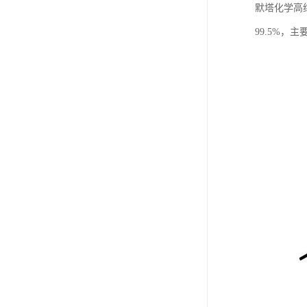
默塔化学高纯
99.5%