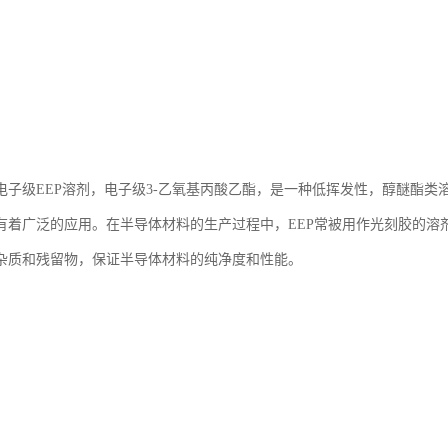
电子级EEP溶剂，电子级3-乙氧基丙酸乙酯，是一种低挥发性，醇醚酯
有着广泛的应用。在半导体材料的生产过程中，EEP常被用作光刻胶的溶
杂质和残留物，保证半导体材料的纯净度和性能。