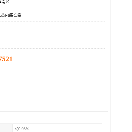
浑南区
氧基丙酸乙酯
7521
＜0.08%