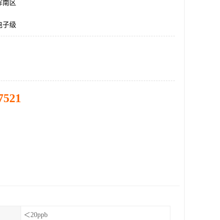
浑南区
电子级
7521
＜20ppb