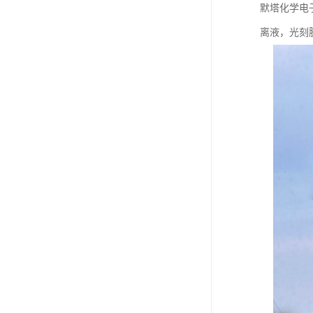
默塔化学电子
离液，光刻