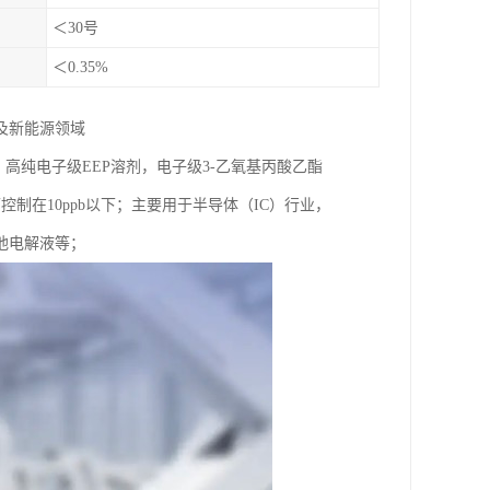
＜30号
＜0.35%
及新能源领域
，高纯电子级EEP溶剂，电子级3-乙氧基丙酸乙酯
控制在10ppb以下；主要用于半导体（IC）行业，
池电解液等；