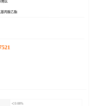
浑南区
氧基丙酸乙酯
7521
＜0.08%