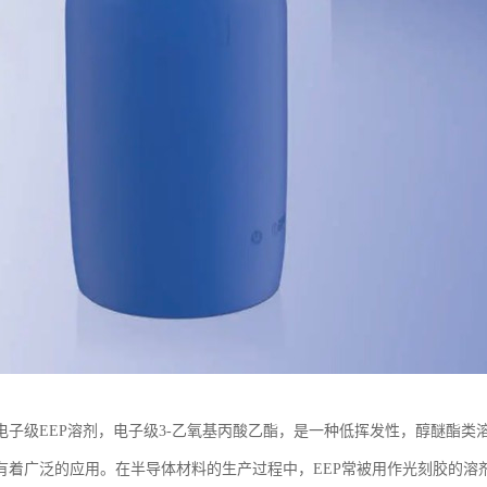
电子级EEP溶剂，电子级3-乙氧基丙酸乙酯，是一种低挥发性，醇醚酯
有着广泛的应用。在半导体材料的生产过程中，EEP常被用作光刻胶的溶