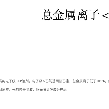
高纯电子级EEP溶剂，电子级3-乙氧基丙酸乙酯，总金属离子低于10pp
剥离液，光刻胶去除液，感光膜清洗液等产品