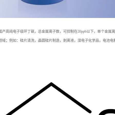
国产高纯电子级环丁砜，总金属离子数，可控制在20ppb以下，单个金属离
）领域；例如：硅片清洗，晶圆硅片制造，剥离液，湿电子化学品，电池电