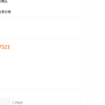
浑南区
批发价格
7521
＜20ppb