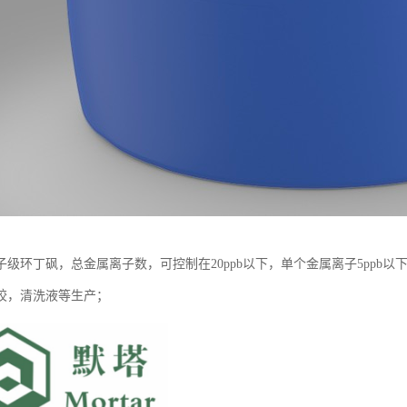
级环丁砜，总金属离子数，可控制在20ppb以下，单个金属离子5ppb以
胶，清洗液等生产；