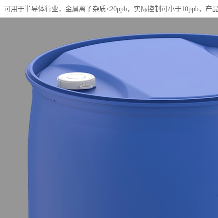
。可用于半导体行业，金属离子杂质<20ppb，实际控制可小于10ppb