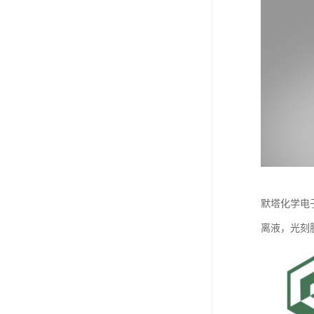
默塔化学电子
离液，光刻