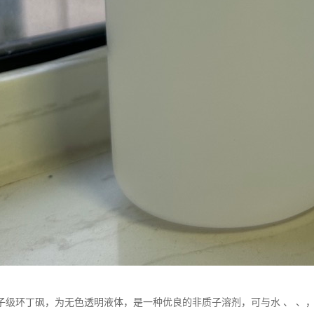
子级环丁砜，为无色透明液体，是一种优良的非质子溶剂，可与水 、 、