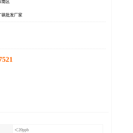
浑南区
丁砜批发厂家
7521
＜20ppb