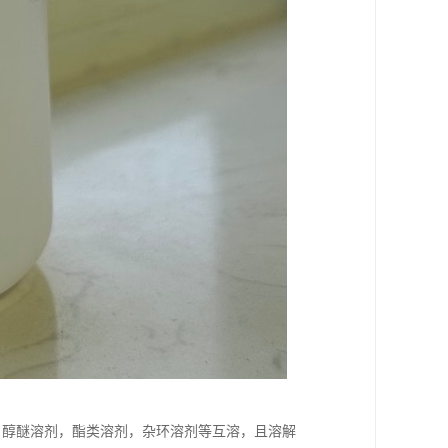
，醇醚溶剂，酯类溶剂，杂环溶剂等互溶，且溶解